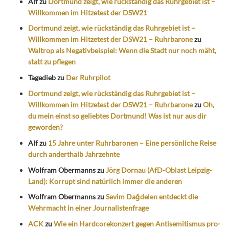
Alf
zu
Dortmund zeigt, wie rückständig das Ruhrgebiet ist –
Willkommen im Hitzetest der DSW21
Dortmund zeigt, wie rückständig das Ruhrgebiet ist –
Willkommen im Hitzetest der DSW21 – Ruhrbarone
zu
Waltrop als Negativbeispiel: Wenn die Stadt nur noch mäht,
statt zu pflegen
Tagedieb
zu
Der Ruhrpilot
Dortmund zeigt, wie rückständig das Ruhrgebiet ist –
Willkommen im Hitzetest der DSW21 – Ruhrbarone
zu
Oh,
du mein einst so geliebtes Dortmund! Was ist nur aus dir
geworden?
Alf
zu
15 Jahre unter Ruhrbaronen – Eine persönliche Reise
durch anderthalb Jahrzehnte
Wolfram Obermanns
zu
Jörg Dornau (AfD-Oblast Leipzig-
Land): Korrupt sind natürlich immer die anderen
Wolfram Obermanns
zu
Sevim Dağdelen entdeckt die
Wehrmacht in einer Journalistenfrage
ACK
zu
Wie ein Hardcorekonzert gegen Antisemitismus pro-