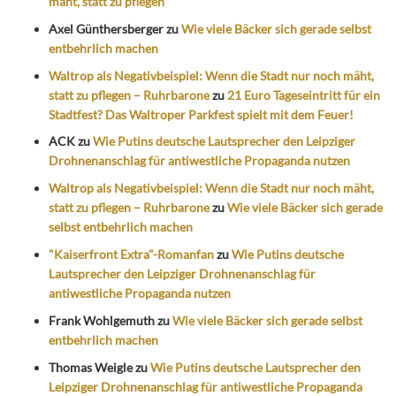
mäht, statt zu pflegen
Axel Günthersberger
zu
Wie viele Bäcker sich gerade selbst
entbehrlich machen
Waltrop als Negativbeispiel: Wenn die Stadt nur noch mäht,
statt zu pflegen – Ruhrbarone
zu
21 Euro Tageseintritt für ein
Stadtfest? Das Waltroper Parkfest spielt mit dem Feuer!
ACK
zu
Wie Putins deutsche Lautsprecher den Leipziger
Drohnenanschlag für antiwestliche Propaganda nutzen
Waltrop als Negativbeispiel: Wenn die Stadt nur noch mäht,
statt zu pflegen – Ruhrbarone
zu
Wie viele Bäcker sich gerade
selbst entbehrlich machen
"Kaiserfront Extra"-Romanfan
zu
Wie Putins deutsche
Lautsprecher den Leipziger Drohnenanschlag für
antiwestliche Propaganda nutzen
Frank Wohlgemuth
zu
Wie viele Bäcker sich gerade selbst
entbehrlich machen
Thomas Weigle
zu
Wie Putins deutsche Lautsprecher den
Leipziger Drohnenanschlag für antiwestliche Propaganda