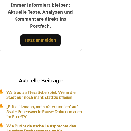
Immer informiert bleiben:
Aktuelle Texte, Analysen und
Kommentare direkt ins
Postfach.
Jetzt anmelden
Aktuelle Beiträge
Waltrop als Negativbeispiel: Wenn die
Stadt nur noch mäht, statt zu pflegen
„Fritz Litzmann, mein Vater und ich“ auf
3sat – Sehenswerte Pause-Doku nun auch
im Free-TV
Wie Putins deutsche Lautsprecher den
Leipziger Drohnenanschlag für