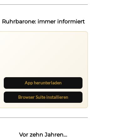
Ruhrbarone: immer informiert
Ruhrbarone auf allen Geräten
Lies unterwegs weiter, speichere
Beiträge und behalte neue Texte
direkt im Browser im Blick.
App herunterladen
Browser Suite installieren
Vor zehn Jahren...