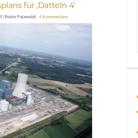
ans für ‚Datteln 4‘
3
| Robin Patzwaldt
4 Kommentare