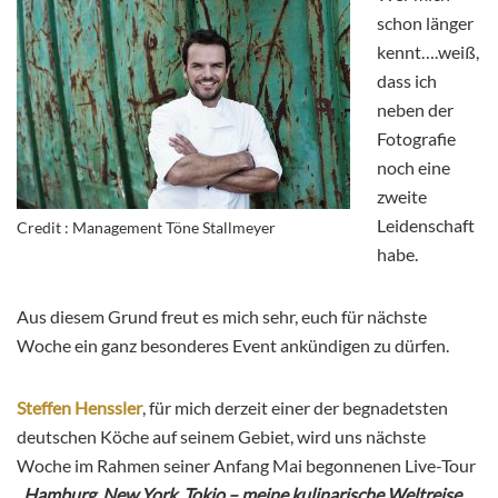
schon länger
kennt….weiß,
dass ich
neben der
Fotografie
noch eine
zweite
Leidenschaft
Credit : Management Töne Stallmeyer
habe.
Aus diesem Grund freut es mich sehr, euch für nächste
Woche ein ganz besonderes Event ankündigen zu dürfen.
Steffen Henssler
, für mich derzeit einer der begnadetsten
deutschen Köche auf seinem Gebiet, wird uns nächste
Woche im Rahmen seiner Anfang Mai begonnenen Live-Tour
„
Hamburg, New York, Tokio – meine kulinarische Weltreise
„
,