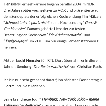
Hensslers
Fernsehkarriere begann parallel 2004 im NDR.
Drei Jahre später wechselte er zu VOX und präsentierte auf
dem Sendeplatz der erfolgreichen Kochsendung Tim Mälzers,
“
Schmeckt nicht, gibt’s nicht
” seine Kochsendung “
Ganz &
Gar Henssler
”. Danach gehörte Henssler zur festen
Besetzung der Kochshows “
Die Küchenschlacht
” und
“
Topfgeldjäger
” im ZDF…um nur einige Fernsehstationen zu
nennen.
Aktuell kocht
Henssler
für RTL. Dort übernahm er in diesem
Jahr die Sendung “
Der Restauranttester
” von Christian Rach.
Ich bin nun sehr gespannt darauf, ihn nächsten Donnerstag in
Dortmund live zu erleben.
Seine brandneue Tour “
Hamburg, New York, Tokio – meine
kulinarische Weltreise
“ startete vor einigen Tagen, und wie