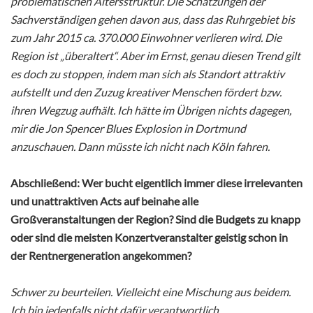
problematischen Altersstruktur. Die Schätzungen der
Sachverständigen gehen davon aus, dass das Ruhrgebiet bis
zum Jahr 2015 ca. 370.000 Einwohner verlieren wird. Die
Region ist „überaltert“. Aber im Ernst, genau diesen Trend gilt
es doch zu stoppen, indem man sich als Standort attraktiv
aufstellt und den Zuzug kreativer Menschen fördert bzw.
ihren Wegzug aufhält. Ich hätte im Übrigen nichts dagegen,
mir die Jon Spencer Blues Explosion in Dortmund
anzuschauen. Dann müsste ich nicht nach Köln fahren.
Abschließend: Wer bucht eigentlich immer diese irrelevanten
und unattraktiven Acts auf beinahe alle
Großveranstaltungen der Region? Sind die Budgets zu knapp
oder sind die meisten Konzertveranstalter geistig schon in
der Rentnergeneration angekommen?
Schwer zu beurteilen. Vielleicht eine Mischung aus beidem.
Ich bin jedenfalls nicht dafür verantwortlich.