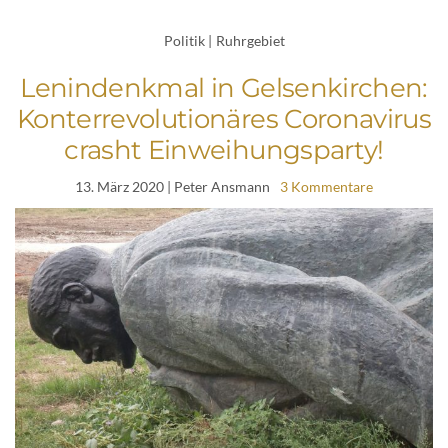
Politik
|
Ruhrgebiet
Lenindenkmal in Gelsenkirchen:
Konterrevolutionäres Coronavirus
crasht Einweihungsparty!
13. März 2020
| Peter Ansmann
3 Kommentare