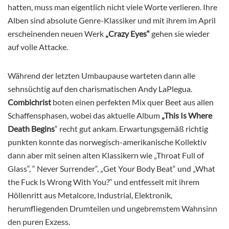
hatten, muss man eigentlich nicht viele Worte verlieren. Ihre
Alben sind absolute Genre-Klassiker und mit ihrem im April
erscheinenden neuen Werk
„Crazy Eyes“
gehen sie wieder
auf volle Attacke.
Während der letzten Umbaupause warteten dann alle
sehnsüchtig auf den charismatischen Andy LaPlegua.
Combichrist
boten einen perfekten Mix quer Beet aus allen
Schaffensphasen, wobei das aktuelle Album
„This Is Where
Death Begins
“ recht gut ankam. Erwartungsgemäß richtig
punkten konnte das norwegisch-amerikanische Kollektiv
dann aber mit seinen alten Klassikern wie „Throat Full of
Glass“, “ Never Surrender“, „Get Your Body Beat“ und „What
the Fuck Is Wrong With You?“ und entfesselt mit ihrem
Höllenritt aus Metalcore, Industrial, Elektronik,
herumfliegenden Drumteilen und ungebremstem Wahnsinn
den puren Exzess.