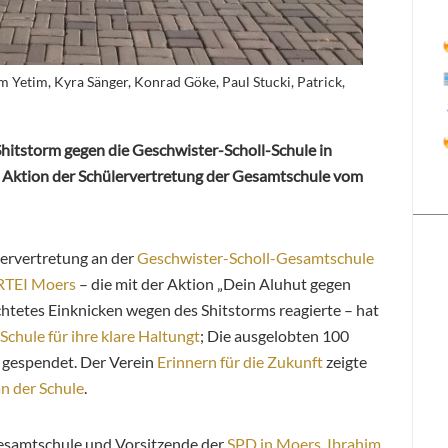
m Yetim, Kyra Sänger, Konrad Göke, Paul Stucki, Patrick,
Shitstorm gegen die Geschwister-Scholl-Schule in
 Aktion der Schülervertretung der Gesamtschule vom
lervertretung an der
Geschwister-Scholl-Gesamtschule
RTEI Moers
– die mit der Aktion „Dein Aluhut gegen
htetes Einknicken wegen des Shitstorms reagierte – hat
Schule für ihre klare Haltungt
; Die ausgelobten 100
 gespendet. Der Verein
Erinnern für die Zukunft
zeigte
an der Schule
.
esamtschule und Vorsitzende der
SPD in Moers
,
Ibrahim