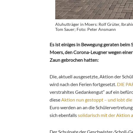
Aluhutträger in Moers: Rolf Grüter, Ibrahi
Tom Sauer; Foto: Peter Ansmann
Es ist einiges in Bewegung geraten beim 
Moers, den Corona-Leugner wegen einer
Zaun gebrochen hatten:
Die, aktuell ausgesetzte, Aktion der Schü
wird nach den Ferien fortgesetzt.
DIE PA
verstrahltes Gedankengut“ auf ein befürc
diese
Aktion nun gestoppt – und lobt die 
Euro werden an an die Schülervertretung
sich ebenfalls
solidarisch mit der Aktion 
Der Schulpate der Geschwister-Scholl-G