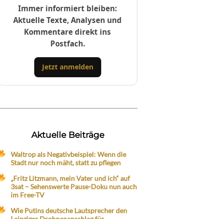
Immer informiert bleiben:
Aktuelle Texte, Analysen und
Kommentare direkt ins
Postfach.
Jetzt anmelden
Aktuelle Beiträge
Waltrop als Negativbeispiel: Wenn die
Stadt nur noch mäht, statt zu pflegen
„Fritz Litzmann, mein Vater und ich“ auf
3sat – Sehenswerte Pause-Doku nun auch
im Free-TV
Wie Putins deutsche Lautsprecher den
Leipziger Drohnenanschlag für