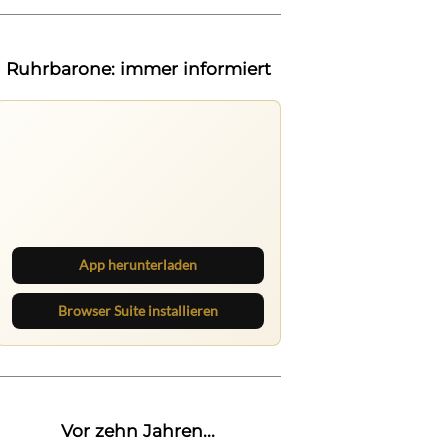
Ruhrbarone: immer informiert
Ruhrbarone auf allen Geräten
Lies unterwegs weiter, speichere
Beiträge und behalte neue Texte
direkt im Browser im Blick.
App herunterladen
Browser Suite installieren
Vor zehn Jahren...