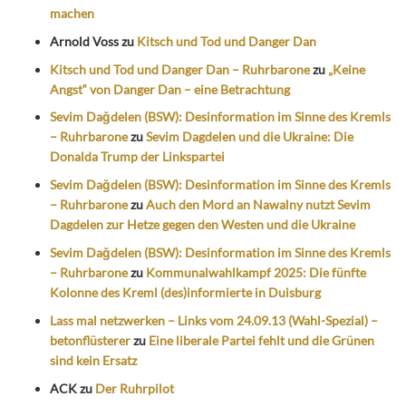
machen
Arnold Voss
zu
Kitsch und Tod und Danger Dan
Kitsch und Tod und Danger Dan – Ruhrbarone
zu
„Keine
Angst“ von Danger Dan – eine Betrachtung
Sevim Dağdelen (BSW): Desinformation im Sinne des Kremls
– Ruhrbarone
zu
Sevim Dagdelen und die Ukraine: Die
Donalda Trump der Linkspartei
Sevim Dağdelen (BSW): Desinformation im Sinne des Kremls
– Ruhrbarone
zu
Auch den Mord an Nawalny nutzt Sevim
Dagdelen zur Hetze gegen den Westen und die Ukraine
Sevim Dağdelen (BSW): Desinformation im Sinne des Kremls
– Ruhrbarone
zu
Kommunalwahlkampf 2025: Die fünfte
Kolonne des Kreml (des)informierte in Duisburg
Lass mal netzwerken – Links vom 24.09.13 (Wahl-Spezial) –
betonflüsterer
zu
Eine liberale Partei fehlt und die Grünen
sind kein Ersatz
ACK
zu
Der Ruhrpilot