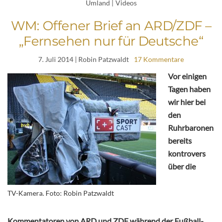
Umland
|
Videos
WM: Offener Brief an ARD/ZDF –
„Fernsehen nur für Deutsche“
7. Juli 2014
| Robin Patzwaldt
17 Kommentare
Vor einigen
Tagen haben
wir hier bei
den
Ruhrbaronen
bereits
kontrovers
über die
TV-Kamera. Foto: Robin Patzwaldt
Kommentatoren von ARD und ZDF während der Fußball-