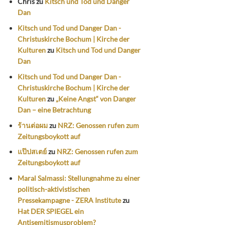
Chris
zu
Kitsch und Tod und Danger
Dan
Kitsch und Tod und Danger Dan -
Christuskirche Bochum | Kirche der
Kulturen
zu
Kitsch und Tod und Danger
Dan
Kitsch und Tod und Danger Dan -
Christuskirche Bochum | Kirche der
Kulturen
zu
„Keine Angst“ von Danger
Dan – eine Betrachtung
ร้านต่อผม
zu
NRZ: Genossen rufen zum
Zeitungsboykott auf
แป๊ปสเตย์
zu
NRZ: Genossen rufen zum
Zeitungsboykott auf
Maral Salmassi: Stellungnahme zu einer
politisch-aktivistischen
Pressekampagne - ZERA Institute
zu
Hat DER SPIEGEL ein
Antisemitismusproblem?