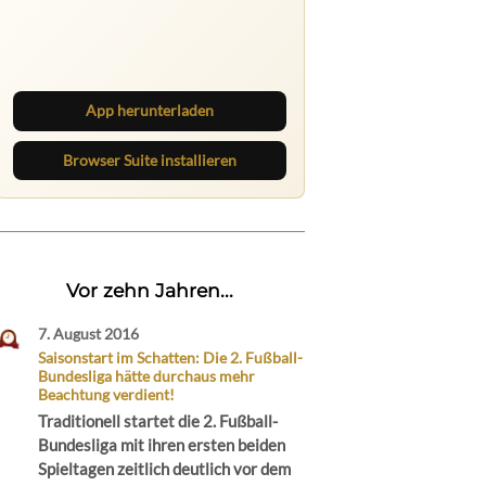
Ruhrbarone auf allen Geräten
Lies unterwegs weiter, speichere
Beiträge und behalte neue Texte
direkt im Browser im Blick.
App herunterladen
Browser Suite installieren
Vor zehn Jahren...
7. August 2016
Saisonstart im Schatten: Die 2. Fußball-
Bundesliga hätte durchaus mehr
Beachtung verdient!
Traditionell startet die 2. Fußball-
Bundesliga mit ihren ersten beiden
Spieltagen zeitlich deutlich vor dem