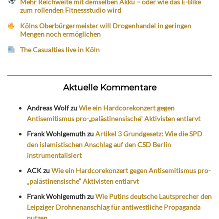
Mehr Reichweite mit demselben Akku – oder wie das E-Bike
zum rollenden Fitnessstudio wird
Kölns Oberbürgermeister will Drogenhandel in geringen
Mengen noch ermöglichen
The Casualties live in Köln
Aktuelle Kommentare
Andreas Wolf
zu
Wie ein Hardcorekonzert gegen
Antisemitismus pro-„palästinensische“ Aktivisten entlarvt
Frank Wohlgemuth
zu
Artikel 3 Grundgesetz: Wie die SPD
den islamistischen Anschlag auf den CSD Berlin
instrumentalisiert
ACK
zu
Wie ein Hardcorekonzert gegen Antisemitismus pro-
„palästinensische“ Aktivisten entlarvt
Frank Wohlgemuth
zu
Wie Putins deutsche Lautsprecher den
Leipziger Drohnenanschlag für antiwestliche Propaganda
nutzen