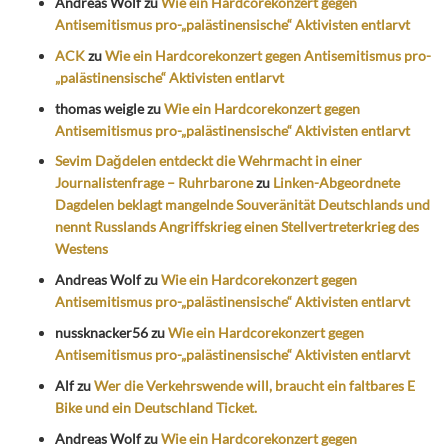
Andreas Wolf
zu
Wie ein Hardcorekonzert gegen
Antisemitismus pro-„palästinensische“ Aktivisten entlarvt
ACK
zu
Wie ein Hardcorekonzert gegen Antisemitismus pro-
„palästinensische“ Aktivisten entlarvt
thomas weigle
zu
Wie ein Hardcorekonzert gegen
Antisemitismus pro-„palästinensische“ Aktivisten entlarvt
Sevim Dağdelen entdeckt die Wehrmacht in einer
Journalistenfrage – Ruhrbarone
zu
Linken-Abgeordnete
Dagdelen beklagt mangelnde Souveränität Deutschlands und
nennt Russlands Angriffskrieg einen Stellvertreterkrieg des
Westens
Andreas Wolf
zu
Wie ein Hardcorekonzert gegen
Antisemitismus pro-„palästinensische“ Aktivisten entlarvt
nussknacker56
zu
Wie ein Hardcorekonzert gegen
Antisemitismus pro-„palästinensische“ Aktivisten entlarvt
Alf
zu
Wer die Verkehrswende will, braucht ein faltbares E
Bike und ein Deutschland Ticket.
Andreas Wolf
zu
Wie ein Hardcorekonzert gegen