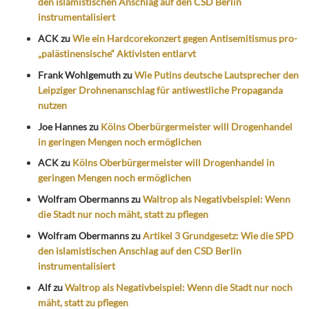
den islamistischen Anschlag auf den CSD Berlin
instrumentalisiert
ACK
zu
Wie ein Hardcorekonzert gegen Antisemitismus pro-
„palästinensische“ Aktivisten entlarvt
Frank Wohlgemuth
zu
Wie Putins deutsche Lautsprecher den
Leipziger Drohnenanschlag für antiwestliche Propaganda
nutzen
Joe Hannes
zu
Kölns Oberbürgermeister will Drogenhandel
in geringen Mengen noch ermöglichen
ACK
zu
Kölns Oberbürgermeister will Drogenhandel in
geringen Mengen noch ermöglichen
Wolfram Obermanns
zu
Waltrop als Negativbeispiel: Wenn
die Stadt nur noch mäht, statt zu pflegen
Wolfram Obermanns
zu
Artikel 3 Grundgesetz: Wie die SPD
den islamistischen Anschlag auf den CSD Berlin
instrumentalisiert
Alf
zu
Waltrop als Negativbeispiel: Wenn die Stadt nur noch
mäht, statt zu pflegen