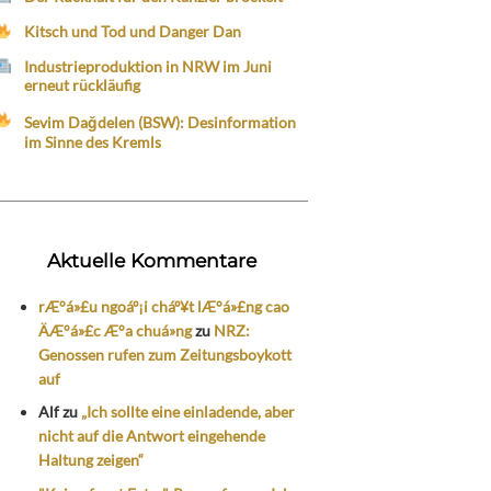
Kitsch und Tod und Danger Dan
Industrieproduktion in NRW im Juni
erneut rückläufig
Sevim Dağdelen (BSW): Desinformation
im Sinne des Kremls
Aktuelle Kommentare
rÆ°á»£u ngoáº¡i cháº¥t lÆ°á»£ng cao
ÄÆ°á»£c Æ°a chuá»ng
zu
NRZ:
Genossen rufen zum Zeitungsboykott
auf
Alf
zu
„Ich sollte eine einladende, aber
nicht auf die Antwort eingehende
Haltung zeigen“