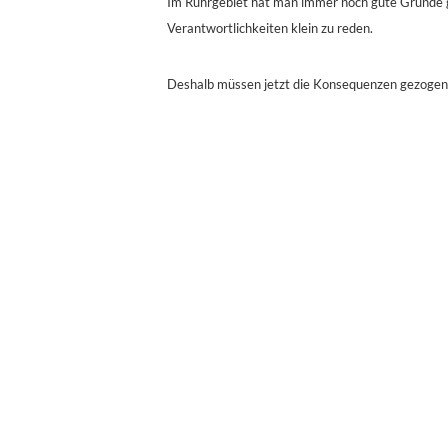
Im Ruhrgebiet hat man immer noch gute Gründe g
Verantwortlichkeiten klein zu reden.
Deshalb müssen jetzt die Konsequenzen gezogen 