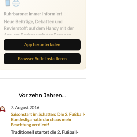
Ruhrbarone auf allen Geräten
Lies unterwegs weiter, speichere
Beiträge und behalte neue Texte
direkt im Browser im Blick.
App herunterladen
Browser Suite installieren
Vor zehn Jahren...
7. August 2016
Saisonstart im Schatten: Die 2. Fußball-
Bundesliga hätte durchaus mehr
Beachtung verdient!
Traditionell startet die 2. Fußball-