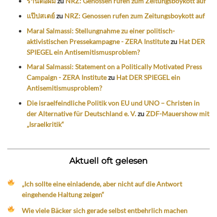
ร้านต่อผม
zu
NRZ: Genossen rufen zum Zeitungsboykott auf
แป๊ปสเตย์
zu
NRZ: Genossen rufen zum Zeitungsboykott auf
Maral Salmassi: Stellungnahme zu einer politisch-
aktivistischen Pressekampagne - ZERA Institute
zu
Hat DER
SPIEGEL ein Antisemitismusproblem?
Maral Salmassi: Statement on a Politically Motivated Press
Campaign - ZERA Institute
zu
Hat DER SPIEGEL ein
Antisemitismusproblem?
Die israelfeindliche Politik von EU und UNO – Christen in
der Alternative für Deutschland e. V.
zu
ZDF-Mauershow mit
„Israelkritik“
Aktuell oft gelesen
„Ich sollte eine einladende, aber nicht auf die Antwort
eingehende Haltung zeigen“
Wie viele Bäcker sich gerade selbst entbehrlich machen