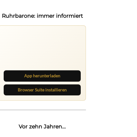
Ruhrbarone: immer informiert
Ruhrbarone auf allen Geräten
Lies unterwegs weiter, speichere
Beiträge und behalte neue Texte
direkt im Browser im Blick.
App herunterladen
Browser Suite installieren
Vor zehn Jahren...