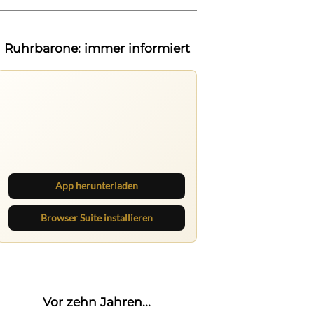
Ruhrbarone: immer informiert
Ruhrbarone auf allen Geräten
Lies unterwegs weiter, speichere
Beiträge und behalte neue Texte
direkt im Browser im Blick.
App herunterladen
Browser Suite installieren
Vor zehn Jahren...