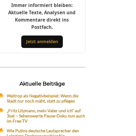
Immer informiert bleiben:
Aktuelle Texte, Analysen und
Kommentare direkt ins
Postfach.
Jetzt anmelden
Aktuelle Beiträge
Waltrop als Negativbeispiel: Wenn die
Stadt nur noch mäht, statt zu pflegen
„Fritz Litzmann, mein Vater und ich“ auf
3sat – Sehenswerte Pause-Doku nun auch
im Free-TV
Wie Putins deutsche Lautsprecher den
Leipziger Drohnenanschlag für