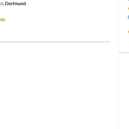
ot
, Dortmund
oth