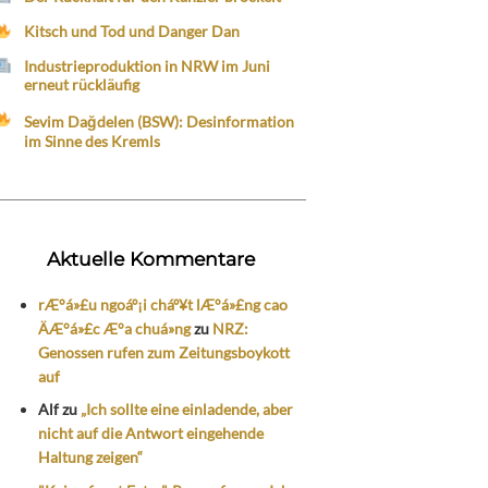
Kitsch und Tod und Danger Dan
Industrieproduktion in NRW im Juni
erneut rückläufig
Sevim Dağdelen (BSW): Desinformation
im Sinne des Kremls
Aktuelle Kommentare
rÆ°á»£u ngoáº¡i cháº¥t lÆ°á»£ng cao
ÄÆ°á»£c Æ°a chuá»ng
zu
NRZ:
Genossen rufen zum Zeitungsboykott
auf
Alf
zu
„Ich sollte eine einladende, aber
nicht auf die Antwort eingehende
Haltung zeigen“