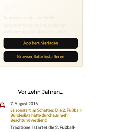
Ruhrbarone auf allen Geräten
Lies unterwegs weiter, speichere
Beiträge und behalte neue Texte
direkt im Browser im Blick.
App herunterladen
Browser Suite installieren
Vor zehn Jahren...
7. August 2016
Saisonstart im Schatten: Die 2. Fußball-
Bundesliga hätte durchaus mehr
Beachtung verdient!
Traditionell startet die 2. Fußball-