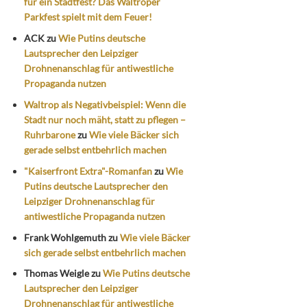
für ein Stadtfest? Das Waltroper
Parkfest spielt mit dem Feuer!
ACK
zu
Wie Putins deutsche
Lautsprecher den Leipziger
Drohnenanschlag für antiwestliche
Propaganda nutzen
Waltrop als Negativbeispiel: Wenn die
Stadt nur noch mäht, statt zu pflegen –
Ruhrbarone
zu
Wie viele Bäcker sich
gerade selbst entbehrlich machen
"Kaiserfront Extra"-Romanfan
zu
Wie
Putins deutsche Lautsprecher den
Leipziger Drohnenanschlag für
antiwestliche Propaganda nutzen
Frank Wohlgemuth
zu
Wie viele Bäcker
sich gerade selbst entbehrlich machen
Thomas Weigle
zu
Wie Putins deutsche
Lautsprecher den Leipziger
Drohnenanschlag für antiwestliche