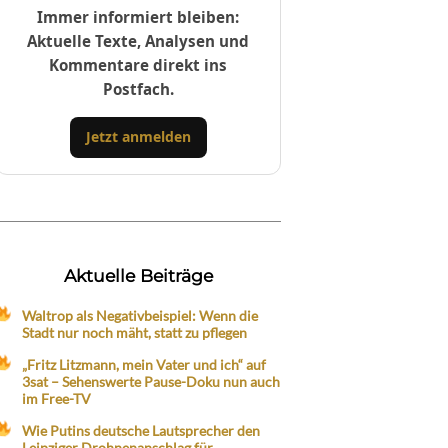
Immer informiert bleiben:
Aktuelle Texte, Analysen und
Kommentare direkt ins
Postfach.
Jetzt anmelden
Aktuelle Beiträge
Waltrop als Negativbeispiel: Wenn die
Stadt nur noch mäht, statt zu pflegen
„Fritz Litzmann, mein Vater und ich“ auf
3sat – Sehenswerte Pause-Doku nun auch
im Free-TV
Wie Putins deutsche Lautsprecher den
Leipziger Drohnenanschlag für