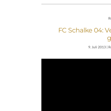
R
FC Schalke 04: Ve
g
9. Juli 2013
| R