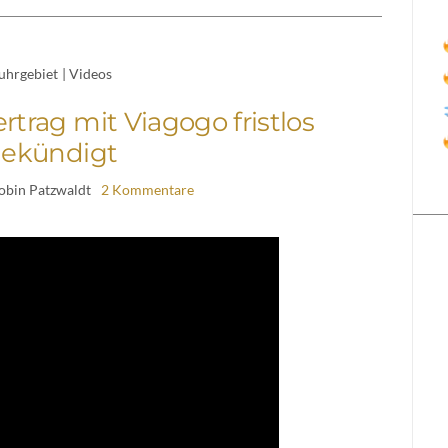
uhrgebiet
|
Videos
rtrag mit Viagogo fristlos
ekündigt
obin Patzwaldt
2 Kommentare