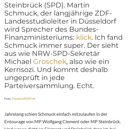
Steinbrück (SPD). Martin
Schmuck, der langjährige ZDF-
Landesstudioleiter in Düsseldorf
wird Sprecher des Bundes-
Finanzministeriums:
klick
. Ich fand
Schmuck immer super. Der sieht
aus wie NRW-SPD-Sekretär
Michael
Groschek
, also wie ein
Kernsozi. Und kommt deshalb
ungeprüft in jede
Parteiversammlung. Echt.
Foto:
Pressetreff.ZDF.de
Jahrelang schien Schmuck einfach mitzulaufen in der
Entourage von MP Wolfgang Clement oder MP Steinbrück.
Und wer so dicht an Clement und Steinbrück dran ist, bei