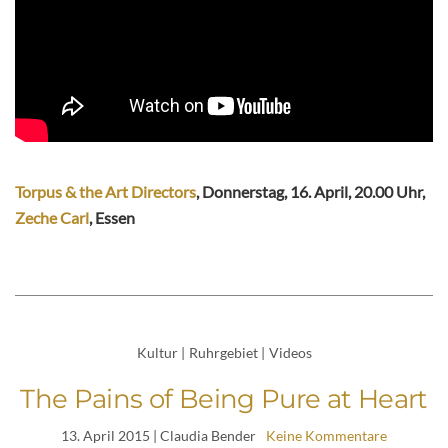
Torpus & the Art Directors
, Donnerstag, 16. April, 20.00 Uhr,
Zeche Carl
, Essen
Kultur
|
Ruhrgebiet
|
Videos
The Pains of Being Pure at Heart
13. April 2015
| Claudia Bender
Keine Kommentare