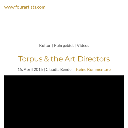
www.fourartists.com
Kultur
|
Ruhrgebiet
|
Videos
Torpus & the Art Directors
15. April 2015
| Claudia Bender
Keine Kommentare