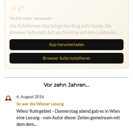
Nichts mehr verpassen
Die Ruhrbarone-App bringt den Blog aufs Handy. Die
Browser Suite hält dich am Desktop auf dem Laufenden.
App herunterladen
Browser Suite installieren
Vor zehn Jahren...
6. August 2016
So war die Wiener Lesung
Wien/ Ruhrgebiet - Donnerstag abend gab es in Wien
eine Lesung - vom Autor dieser Zeilen gemeinsam mit
dem dem...