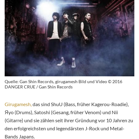
Quelle: Gan Shin Records, girugamesh Bild und Video © 2016
DANGER CRUE / Gan Shin Records
Girugamesh,
das sind ShuU (Bass, früher Kagerou-Roadie),
Яyo (Drums), Satoshi (Gesang, früher Venom) und Nii
(Gitarre) und sie zählen seit ihrer Gründung vor 10 Jahren zu
den erfolgreichsten und legendärsten J-Rock und Metal-
Bands Japans.