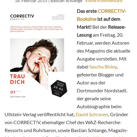
18. Februar 2015
| Bastian Schlange
Keine Kommentare
Das erste
CORRECT!V-
Bookzine
ist auf dem
Markt!
Bei der
Release-
Lesung
am Freitag, 20.
Februar, werden Autoren
des Magazins die aktuelle
Ausgabe vorstellen. Mit
dabei
Sascha Bisley
,
gefeierter Blogger und
Autor aus der
Dortmunder Nordstadt,
der gerade seine
Autobiographie beim
Ullstein-Verlag veröffentlicht hat,
David Schraven
, Gründer
von CORRECT!V, ehemaliger Chef des WAZ-Recherche-
Ressorts und Ruhrbaron, sowie Bastian Schlange, Magazin-