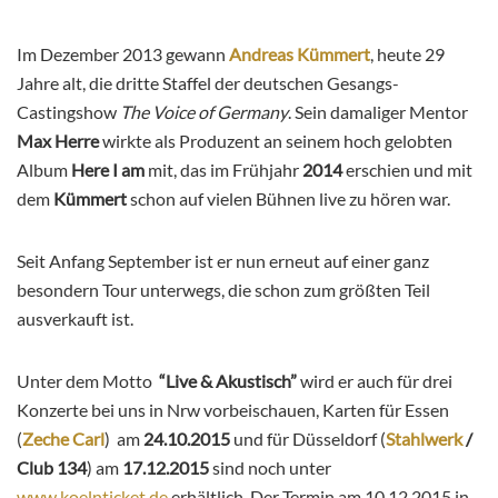
Im Dezember 2013 gewann
Andreas Kümmert
, heute 29
Jahre alt, die dritte Staffel der deutschen Gesangs-
Castingshow
The Voice of Germany
. Sein damaliger Mentor
Max Herre
wirkte als Produzent an seinem hoch gelobten
Album
Here I am
mit, das im Frühjahr
2014
erschien und mit
dem
Kümmert
schon auf vielen Bühnen live zu hören war.
Seit Anfang September ist er nun erneut auf einer ganz
besondern Tour unterwegs, die schon zum größten Teil
ausverkauft ist.
Unter dem Motto
“Live & Akustisch”
wird er auch für drei
Konzerte bei uns in Nrw vorbeischauen, Karten für Essen
(
Zeche Carl
) am
24.10.2015
und für Düsseldorf (
Stahlwerk
/
Club 134
) am
17.12.2015
sind noch unter
www.koelnticket.de
erhältlich. Der Termin am 10.12.2015 in