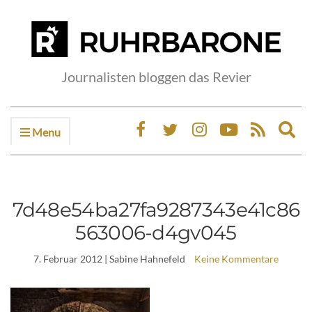
Journalisten bloggen das Revier
Menu
Ex
sea
fo
7d48e54ba27fa9287343e41c86
563006-d4gv045
7. Februar 2012
| Sabine Hahnefeld
Keine Kommentare