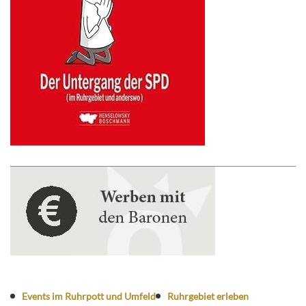
Events im Ruhrpott und Umfeld
Ruhrgebiet erleben