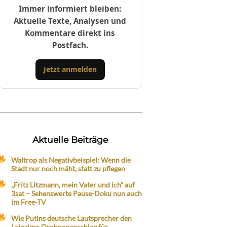
Immer informiert bleiben:
Aktuelle Texte, Analysen und
Kommentare direkt ins
Postfach.
Jetzt anmelden
Aktuelle Beiträge
Waltrop als Negativbeispiel: Wenn die
Stadt nur noch mäht, statt zu pflegen
„Fritz Litzmann, mein Vater und ich“ auf
3sat – Sehenswerte Pause-Doku nun auch
im Free-TV
Wie Putins deutsche Lautsprecher den
Leipziger Drohnenanschlag für