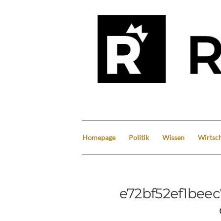
Homepage
Politik
Wissen
Wirtsch
e72bf52ef1bee