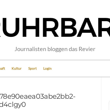
Journalisten bloggen das Revier
aft
Kultur
Sport
Login
c78e90eaea03abe2bb2-
d4clgy0