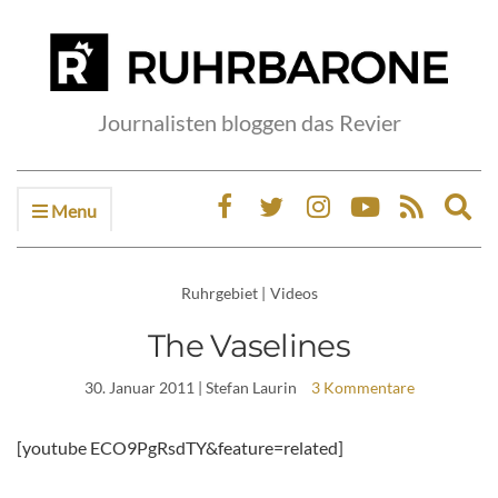
Journalisten bloggen das Revier
Menu
Ex
sea
fo
Ruhrgebiet
|
Videos
The Vaselines
30. Januar 2011
| Stefan Laurin
3 Kommentare
[youtube ECO9PgRsdTY&feature=related]