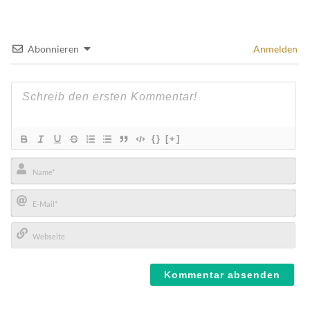
Abonnieren
Anmelden
{}
[+]
Name*
E-
Mail*
Webseite