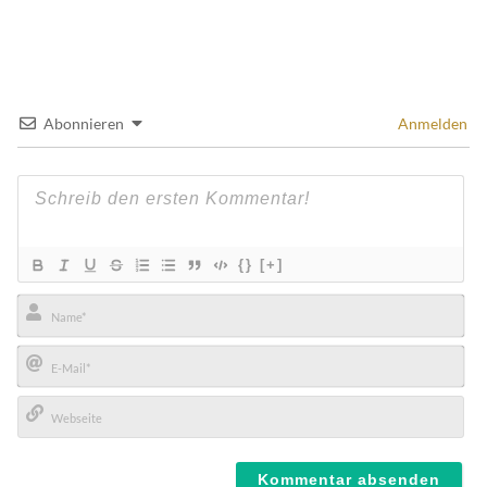
Abonnieren
Anmelden
{}
[+]
Name*
E-
Mail*
Webseite