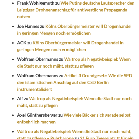
Frank Wohlgemuth
zu
Wie Putins deutsche Lautsprecher den
Leipziger Drohnenanschlag für antiwestliche Propaganda
nutzen
Joe Hannes
zu
Kölns Oberbürgermeister will Drogenhandel
in geringen Mengen noch ermöglichen
ACK
zu
Kölns Oberbürgermeister will Drogenhandel in
geringen Mengen noch ermöglichen
Wolfram Obermanns
zu
Waltrop als Negativbeispiel: Wenn
die Stadt nur noch mäht, statt zu pflegen
Wolfram Obermanns
zu
Artikel 3 Grundgesetz: Wie die SPD
den islamistischen Anschlag auf den CSD Berlin
instrumentalisiert
Alf
zu
Waltrop als Negativbeispiel: Wenn die Stadt nur noch
mäht, statt zu pflegen
Axel Günthersberger
zu
Wie viele Bäcker sich gerade selbst
entbehrlich machen
Waltrop als Negativbeispiel: Wenn die Stadt nur noch mäht,
statt zu pflegen – Ruhrbarone
zu
21 Euro Tageseintritt für ein