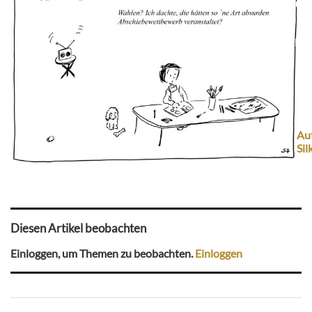
Beitrag zur 
Browser-Push für
Aut
Sil
Diesen Artikel beobachten
Einloggen, um Themen zu beobachten.
Einloggen