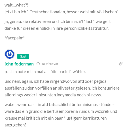
wait…what?!
jetzt bin ich " Deutschnationalen, besser wohl mit Völkischen" …
ja, genau. sie relativieren und ich bin nazi?! *lach* wie geil,
danke für diesen einblick in ihre persönlichkeitsstruktur.
*facepalm*
Gast
john federman
10 Jahre vor
p.s. ich oute mich mal als "die partei"-wähler.
und nein, again, ich habe nirgendwo von afd oder pegida
ausfällen zu den vorfällen an silvester gelesen. ich konsumiere
allerdings weder linksunten.indymedia noch pi-news.
wobei, wenn das f in afd tatsächlich für feminismus stünde –
wäre das ein grund die berfusemporeria rund um wizorek und
krause mal kritisch mit ein paar *lustigen* karrikaturen
anzugehen?