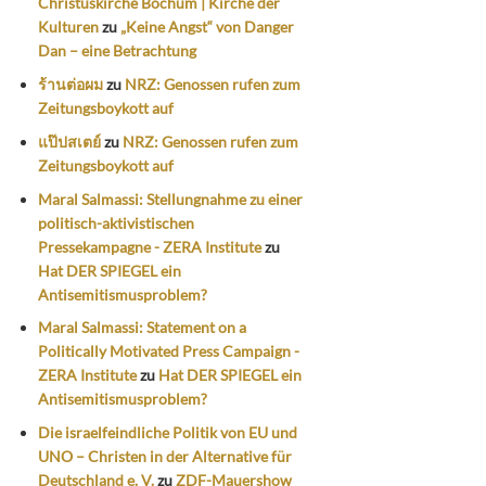
Christuskirche Bochum | Kirche der
Kulturen
zu
„Keine Angst“ von Danger
Dan – eine Betrachtung
ร้านต่อผม
zu
NRZ: Genossen rufen zum
Zeitungsboykott auf
แป๊ปสเตย์
zu
NRZ: Genossen rufen zum
Zeitungsboykott auf
Maral Salmassi: Stellungnahme zu einer
politisch-aktivistischen
Pressekampagne - ZERA Institute
zu
Hat DER SPIEGEL ein
Antisemitismusproblem?
Maral Salmassi: Statement on a
Politically Motivated Press Campaign -
ZERA Institute
zu
Hat DER SPIEGEL ein
Antisemitismusproblem?
Die israelfeindliche Politik von EU und
UNO – Christen in der Alternative für
Deutschland e. V.
zu
ZDF-Mauershow