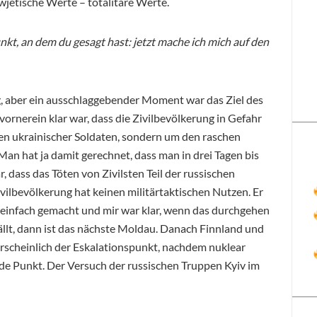
wjetische Werte – totalitäre Werte.
kt, an dem du gesagt hast: jetzt mache ich mich auf den
g, aber ein ausschlaggebender Moment war das Ziel des
 vornerein klar war, dass die Zivilbevölkerung in Gefahr
Töten ukrainischer Soldaten, sondern um den raschen
Man hat ja damit gerechnet, dass man in drei Tagen bis
, dass das Töten von Zivilsten Teil der russischen
ivilbevölkerung hat keinen militärtaktischen Nutzen. Er
s einfach gemacht und mir war klar, wenn das durchgehen
fällt, dann ist das nächste Moldau. Danach Finnland und
cheinlich der Eskalationspunkt, nachdem nuklear
nde Punkt. Der Versuch der russischen Truppen Kyiv im