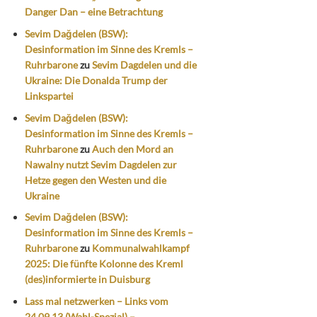
Danger Dan – eine Betrachtung
Sevim Dağdelen (BSW):
Desinformation im Sinne des Kremls –
Ruhrbarone
zu
Sevim Dagdelen und die
Ukraine: Die Donalda Trump der
Linkspartei
Sevim Dağdelen (BSW):
Desinformation im Sinne des Kremls –
Ruhrbarone
zu
Auch den Mord an
Nawalny nutzt Sevim Dagdelen zur
Hetze gegen den Westen und die
Ukraine
Sevim Dağdelen (BSW):
Desinformation im Sinne des Kremls –
Ruhrbarone
zu
Kommunalwahlkampf
2025: Die fünfte Kolonne des Kreml
(des)informierte in Duisburg
Lass mal netzwerken – Links vom
24.09.13 (Wahl-Spezial) –