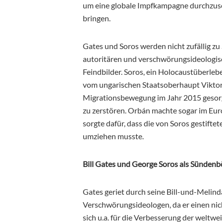
um eine globale Impfkampagne durchzuset
bringen.
Gates und Soros werden nicht zufällig z
autoritären und verschwörungsideologisc
Feindbilder. Soros, ein Holocaustüberl
vom ungarischen Staatsoberhaupt Viktor O
Migrationsbewegung im Jahr 2015 gesorgt
zu zerstören. Orbán machte sogar im E
sorgte dafür, dass die von Soros gestift
umziehen musste.
Bill Gates und George Soros als Sünden
Gates geriet durch seine Bill-und-Melind
Verschwörungsideologen, da er einen nic
sich u.a. für die Verbesserung der welt