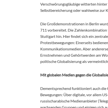
Verschwörungsgläubige witterten hinte
Selbstbereicherung oder wahlweise zur K
Die Großdemonstrationen in Berlin wurd
711 vorbereitet. Die Zahlenkombination 
Stuttgart hin. Hier findet sich ein zentral
Protestbewegungen: Einerseits bedienen s
Kommunikationsmedien. Aber andererseits
Ernstnehmen und Gehörtwerden am Wohno
politische Globalisierung als vermeintl
Mit globalen Medien gegen die Globalisi
Dementsprechend funktioniert auch die 
Bewegungen: Über digitale, vor allem U
russischarabische Medienanbieter (Teleg
wachsenden Gruppen und einigen sich auf