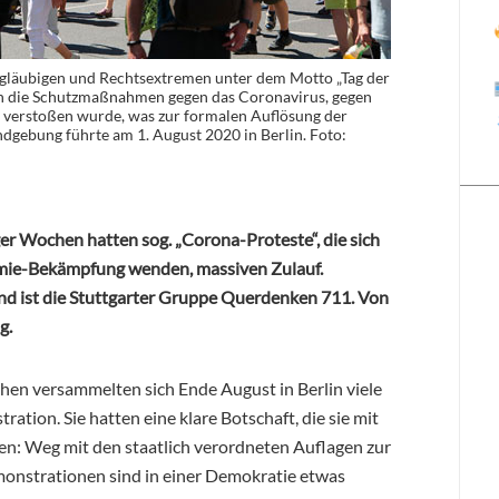
läubigen und Rechtsextremen unter dem Motto „Tag der
en die Schutzmaßnahmen gegen das Coronavirus, gegen
 verstoßen wurde, was zur formalen Auflösung der
gebung führte am 1. August 2020 in Berlin. Foto:
er Wochen hatten sog. „Corona-Proteste“, die sich
mie-Bekämpfung wenden, massiven Zulauf.
and ist die Stuttgarter Gruppe Querdenken 711. Von
g.
en versammelten sich Ende August in Berlin viele
ion. Sie hatten eine klare Botschaft, die sie mit
en: Weg mit den staatlich verordneten Auflagen zur
strationen sind in einer Demokratie etwas