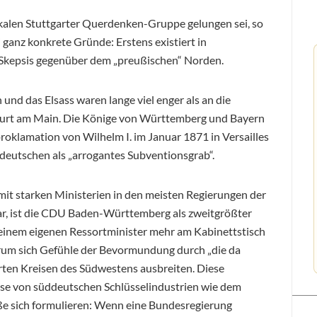
lokalen Stuttgarter Querdenken-Gruppe gelungen sei, so
i ganz konkrete Gründe: Erstens existiert in
 Skepsis gegenüber dem „preußischen“ Norden.
und das Elsass waren lange viel enger als an die
furt am Main. Die Könige von Württemberg und Bayern
proklamation von Wilhelm I. im Januar 1871 in Versailles
üddeutschen als „arrogantes Subventionsgrab“.
it starken Ministerien in den meisten Regierungen der
r, ist die CDU Baden-Württemberg als zweitgrößter
einem eigenen Ressortminister mehr am Kabinettstisch
arum sich Gefühle der Bevormundung durch „die da
erten Kreisen des Südwestens ausbreiten. Diese
rise von süddeutschen Schlüsselindustrien wie dem
ße sich formulieren: Wenn eine Bundesregierung