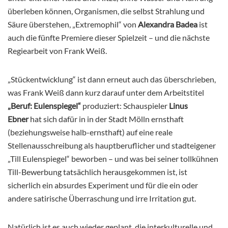
überleben können, Organismen, die selbst Strahlung und
Säure überstehen, „Extremophil“ von
Alexandra Badea
ist
auch die fünfte Premiere dieser Spielzeit – und die nächste
Regiearbeit von Frank Weiß.
„Stückentwicklung“ ist dann erneut auch das überschrieben,
was Frank Weiß dann kurz darauf unter dem Arbeitstitel
„Beruf: Eulenspiegel“
produziert: Schauspieler
Linus
Ebner
hat sich dafür in in der Stadt Mölln ernsthaft
(beziehungsweise halb-ernsthaft) auf eine reale
Stellenausschreibung als hauptberuflicher und stadteigener
„Till Eulenspiegel“ beworben – und was bei seiner tollkühnen
Till-Bewerbung tatsächlich herausgekommen ist, ist
sicherlich ein absurdes Experiment und für die ein oder
andere satirische Überraschung und irre Irritation gut.
Natürlich ist es auch wieder geplant, die interkulturelle und