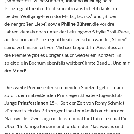
„Sommerfest“ zu bewundern,
Johanna Wieking
, beim
Prinzregenttheater-Publikum überaus beliebt dank ihrer
beiden Wolfgang-Herrndorf-Hits „Tschick“ und „Bilder
deiner großen Liebe“, sowie
Philine Bührer
, die vor drei
Jahren, damals noch unter der Leitung von Sibylle Broll-Pape,
auch schon am Prinzregenttheater zu sehen war: in „Atmen“,
seinerzeit inszeniert von Michael Lippold. Im Anschluss an
die Premiere gibt es übrigens auch wieder ein Konzert: Es
spielt die in Bochum ebenfalls weltberühmte Band
… Und mir
der Mond
!
Die zweite Premiere der kommenden Spielzeit gehört dann
sofort dem mitreißenden Prinzregenttheater-Jugendclub
Junge Prinz*essinnen 15+
! Seit der Zeit von Romy Schmidt
kümmert sich das Prinzregenttheater nämlich auch um den
Nachwuchs: Zwei Jugendclubs, einmal für Unter-, einmal für
Über-15-Jährige fördern und fordern den Nachwuchs und
die jugendliche Theaterbegeisterung. Wer die packenden