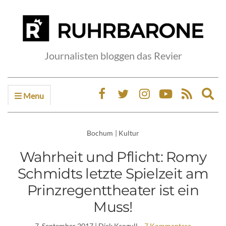
Journalisten bloggen das Revier
Menu
Ex
sea
fo
Bochum
|
Kultur
Wahrheit und Pflicht: Romy
Schmidts letzte Spielzeit am
Prinzregenttheater ist ein
Muss!
7. September 2017
| Dirk Krogull
7 Kommentare