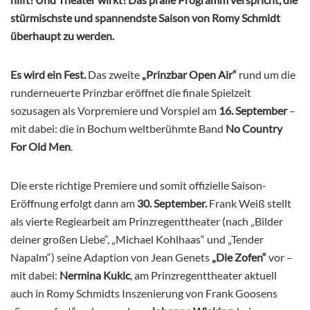
stürmischste und spannendste Saison von Romy Schmidt
überhaupt zu werden.
Es wird ein Fest.
Das zweite
„Prinzbar Open Air“
rund um die
runderneuerte Prinzbar eröffnet die finale Spielzeit
sozusagen als Vorpremiere und Vorspiel am
16. September
–
mit dabei: die in Bochum weltberühmte Band
No Country
For Old Men
.
Die erste richtige Premiere und somit offizielle Saison-
Eröffnung erfolgt dann am
30. September.
Frank Weiß stellt
als vierte Regiearbeit am Prinzregenttheater (nach „Bilder
deiner großen Liebe“, „Michael Kohlhaas“ und „Tender
Napalm“) seine Adaption von Jean Genets
„Die Zofen“
vor –
mit dabei:
Nermina Kukic
, am Prinzregenttheater aktuell
auch in Romy Schmidts Inszenierung von Frank Goosens