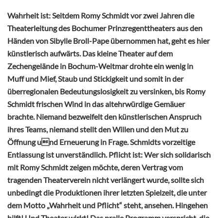
Wahrheit ist: Seitdem Romy Schmidt vor zwei Jahren die
Theaterleitung des Bochumer Prinzregenttheaters aus den
Händen von Sibylle Broll-Pape übernommen hat, geht es hier
künstlerisch aufwärts. Das kleine Theater auf dem
Zechengelände in Bochum-Weitmar drohte ein wenig in
Muff und Mief, Staub und Stickigkeit und somit in der
überregionalen Bedeutungslosigkeit zu versinken, bis Romy
Schmidt frischen Wind in das altehrwürdige Gemäuer
brachte. Niemand bezweifelt den künstlerischen Anspruch
ihres Teams, niemand stellt den Willen und den Mut zu
Öffnung und Erneuerung in Frage. Schmidts vorzeitige
Entlassung ist unverständlich. Pflicht ist: Wer sich solidarisch
mit Romy Schmidt zeigen möchte, deren Vertrag vom
tragenden Theaterverein nicht verlängert wurde, sollte sich
unbedingt die Produktionen ihrer letzten Spielzeit, die unter
dem Motto „Wahrheit und Pflicht“ steht, ansehen. Hingehen
hilft! Und Theater wirkt! Das pralle Programm verspricht, die