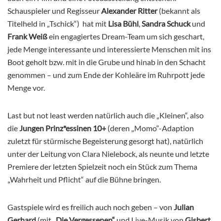
Schauspieler und Regisseur
Alexander Ritter
(bekannt als
Titelheld in „Tschick“) hat mit
Lisa Bühl
,
Sandra Schuck
und
Frank Weiß
ein engagiertes Dream-Team um sich geschart,
jede Menge interessante und interessierte Menschen mit ins
Boot geholt bzw. mit in die Grube und hinab in den Schacht
genommen – und zum Ende der Kohleäre im Ruhrpott jede
Menge vor.
Last but not least werden natürlich auch die „Kleinen“, also
die
Jungen Prinz*essinen 10+
(deren „Momo“-Adaption
zuletzt für stürmische Begeisterung gesorgt hat), natürlich
unter der Leitung von Clara Nielebock, als neunte und letzte
Premiere der letzten Spielzeit noch ein Stück zum Thema
„Wahrheit und Pflicht“ auf die Bühne bringen.
Gastspiele wird es freilich auch noch geben – von
Julian
Gerhard
(mit
„Die Vergessenen“
und Live-Musik von
Gisbert