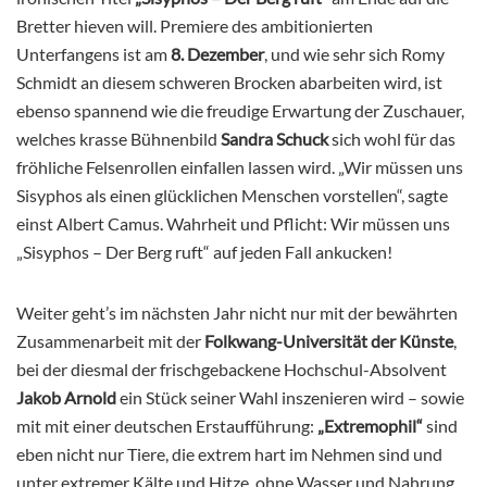
Bretter hieven will. Premiere des ambitionierten
Unterfangens ist am
8. Dezember
, und wie sehr sich Romy
Schmidt an diesem schweren Brocken abarbeiten wird, ist
ebenso spannend wie die freudige Erwartung der Zuschauer,
welches krasse Bühnenbild
Sandra Schuck
sich wohl für das
fröhliche Felsenrollen einfallen lassen wird. „Wir müssen uns
Sisyphos als einen glücklichen Menschen vorstellen“, sagte
einst Albert Camus. Wahrheit und Pflicht: Wir müssen uns
„Sisyphos – Der Berg ruft“ auf jeden Fall ankucken!
Weiter geht’s im nächsten Jahr nicht nur mit der bewährten
Zusammenarbeit mit der
Folkwang-Universität der Künste
,
bei der diesmal der frischgebackene Hochschul-Absolvent
Jakob Arnold
ein Stück seiner Wahl inszenieren wird – sowie
mit mit einer deutschen Erstaufführung:
„Extremophil“
sind
eben nicht nur Tiere, die extrem hart im Nehmen sind und
unter extremer Kälte und Hitze, ohne Wasser und Nahrung