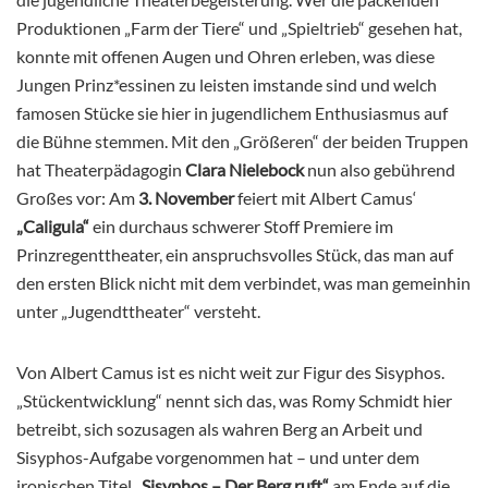
Produktionen „Farm der Tiere“ und „Spieltrieb“ gesehen hat,
konnte mit offenen Augen und Ohren erleben, was diese
Jungen Prinz*essinen zu leisten imstande sind und welch
famosen Stücke sie hier in jugendlichem Enthusiasmus auf
die Bühne stemmen. Mit den „Größeren“ der beiden Truppen
hat Theaterpädagogin
Clara Nielebock
nun also gebührend
Großes vor: Am
3. November
feiert mit Albert Camus‘
„Caligula“
ein durchaus schwerer Stoff Premiere im
Prinzregenttheater, ein anspruchsvolles Stück, das man auf
den ersten Blick nicht mit dem verbindet, was man gemeinhin
unter „Jugendttheater“ versteht.
Von Albert Camus ist es nicht weit zur Figur des Sisyphos.
„Stückentwicklung“ nennt sich das, was Romy Schmidt hier
betreibt, sich sozusagen als wahren Berg an Arbeit und
Sisyphos-Aufgabe vorgenommen hat – und unter dem
ironischen Titel
„Sisyphos – Der Berg ruft“
am Ende auf die