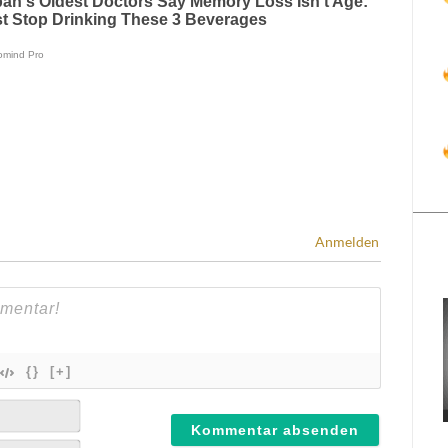
Anmelden
{}
[+]