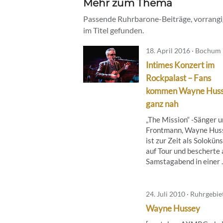
Mehr zum Thema
Passende Ruhrbarone-Beiträge, vorrangig
im Titel gefunden.
18. April 2016 · Bochum
Intimes Konzert im
Rockpalast – Fans
kommen Wayne Hus
ganz nah
„The Mission“ -Sänger 
Frontmann, Wayne Hus
ist zur Zeit als Soloküns
auf Tour und bescherte
Samstagabend in einer ..
24. Juli 2010 · Ruhrgebie
Wayne Hussey