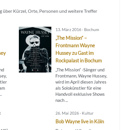
 über Kürzel, Orte, Personen und weitere Treffer
13. März 2016 · Bochum
„The Mission“ –
Frontmann Wayne
sey
Hussey zu Gast im
Rockpalast in Bochum
und
„The Mission“ -Sänger und
sey,
Frontmann, Wayne Hussey,
tler
wird im April diesen Jahres
 am
als Solokünstler für eine
.
Handvoll exklusive Shows
nach ...
t
26. Mai 2026 · Kultur
Bob Wayne live in Köln