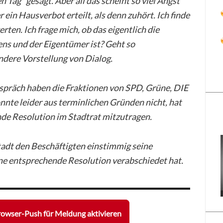
n Tag“ gesagt. Aber all das scheint so viel Angst
 ein Hausverbot erteilt, als denn zuhört. Ich finde
rten. Ich frage mich, ob das eigentlich die
s und der Eigentümer ist? Geht so
dere Vorstellung von Dialog.
präch haben die Fraktionen von SPD, Grüne, DIE
nte leider aus terminlichen Gründen nicht, hat
nde Resolution im Stadtrat mitzutragen.
Stadt den Beschäftigten einstimmig seine
ne entsprechende Resolution verabschiedet hat.
owser-Push für Meldung aktivieren