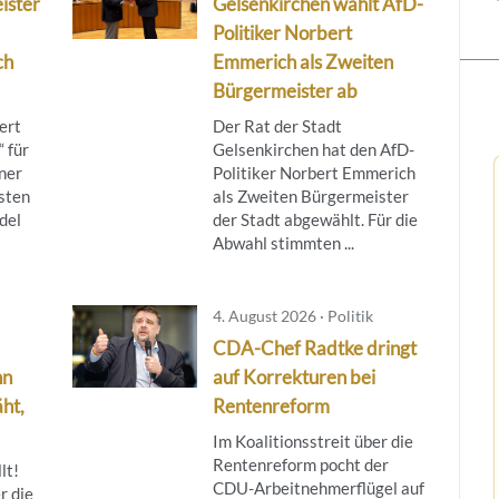
ister
Gelsenkirchen wählt AfD-
Politiker Norbert
ch
Emmerich als Zweiten
Bürgermeister ab
ert
Der Rat der Stadt
 für
Gelsenkirchen hat den AfD-
ner
Politiker Norbert Emmerich
sten
als Zweiten Bürgermeister
del
der Stadt abgewählt. Für die
Abwahl stimmten ...
4. August 2026 · Politik
CDA-Chef Radtke dringt
nn
auf Korrekturen bei
ht,
Rentenreform
Im Koalitionsstreit über die
Rentenreform pocht der
lt!
CDU-Arbeitnehmerflügel auf
r die