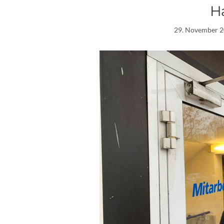
H
29. November 