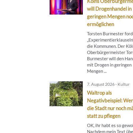
Kölns Oberbürgerme
will Drogenhandel in
geringen Mengen no
ermöglichen
Torsten Burmester ford
„Experimentierklauseln“
die Kommunen. Der Köl
Oberbürgermeister Tor
Burmester will den Han
mit Drogen in geringen
Mengen ...
7. August 2026 · Kultur
Waltrop als
Negativbeispiel: We
die Stadt nur noch mä
statt zu pflegen
OK, ihr habt es so gewol
Nachdem mein Text übe