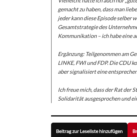
Vielleicht hätte ich auch nur „gute
gemacht zu haben, dass man lieber
jeder kann diese Episode selber we
Gesamtstrategie des Unternehmen
Kommunikation – ich habe eine an
Ergänzung: Teilgenommen am Ges
LINKE, FWI und FDP. Die CDU kon
aber signalisiert eine entspreche
Ich freue mich, dass der Rat der 
Solidarität ausgesprochen und ei
Beitrag zur Leseliste hinzufügen
Br