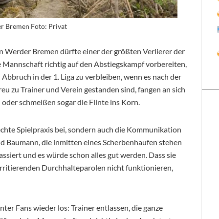
r Bremen Foto: Privat
n Werder Bremen dürfte einer der größten Verlierer der
 Mannschaft richtig auf den Abstiegskampf vorbereiten,
 Abbruch in der 1. Liga zu verbleiben, wenn es nach der
reu zu Trainer und Verein gestanden sind, fangen an sich
der schmeißen sogar die Flinte ins Korn.
echte Spielpraxis bei, sondern auch die Kommunikation
nd Baumann, die inmitten eines Scherbenhaufen stehen
ssiert und es würde schon alles gut werden. Dass sie
 irritierenden Durchhalteparolen nicht funktionieren,
ter Fans wieder los: Trainer entlassen, die ganze