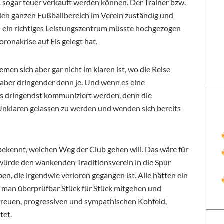
s sogar teuer verkauft werden können. Der Trainer bzw.
den ganzen Fußballbereich im Verein zuständig und
ch ein richtiges Leistungszentrum müsste hochgezogen
onakrise auf Eis gelegt hat.
men sich aber gar nicht im klaren ist, wo die Reise
t aber dringender denn je. Und wenn es eine
ies dringendst kommuniziert werden, denn die
 Unklaren gelassen zu werden und wenden sich bereits
h bekennt, welchen Weg der Club gehen will. Das wäre für
 würde den wankenden Traditionsverein in die Spur
en, die irgendwie verloren gegangen ist. Alle hätten ein
ss man überprüfbar Stück für Stück mitgehen und
treuen, progressiven und sympathischen Kohfeld,
tet.