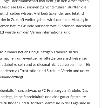
lüngel, der Mannschaft mal richtig in den Arsch treten,
 Das diese Diskussionen zu nichts führen, dürften die
tlich selber wissen. Viel bedrückender und letztlich
rder in Zukunft weiter gehen wird, denn der Abstieg in
r Bremen hat im Grunde nur noch zwei Optionen, nachdem
tzt wurde, um den Verein international und
 Mit immer neuen und günstigen Trainern, in der
u machen, um eventuell an alte Zeiten anschließen zu
 dabei zu sein und es diesmal nicht zu versemmeln. Ein
anderen zu Frustration und Streit im Verein und unter
einanderfliegt.
ebenfalls finanzschwache FC Freiburg zu händeln. Das
stiegs, keine Stareinkäufe und eine gut aufgestellte
te zu finden und zu fördern, damit sie in der Lage sind in