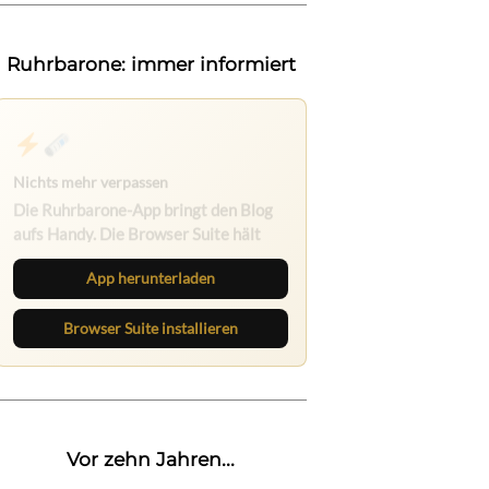
Ruhrbarone: immer informiert
Nichts mehr verpassen
Die Ruhrbarone-App bringt den Blog
aufs Handy. Die Browser Suite hält
dich am Desktop auf dem Laufenden.
App herunterladen
Browser Suite installieren
Vor zehn Jahren...