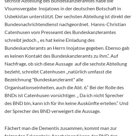
sechste Abteilung des Bundeskanzleramtes habe die
Visumsvergabe
Inojatows in der deutschen Botschaft in
Usbekistan unterstützt. Der sechsten Abteilung ist direkt der
Bundesnachrichtendienst nachgeordnet. Hanns-Christian
Catenhusen vom Presseamt des Bundeskanzleramtes
schreibt jedoch „ es hat keine Einladung des
Bundeskanzleramts an Herrn Inojatow gegeben. Ebenso gab
es keinen Kontakt des Bundeskanzleramts zu ihm.“. Auf
Nachfrage, ob sich diese Aussage
auf die sechste Abteilung
bezieht, schreibt Catenhusen „natürlich umfasst die
Bezeichnung "Bundeskanzleramt" alle
Organisationseinheiten, auch die Abt. 6.“ Bei der Rolle des
BNDs ist Catenhusen vorsichtiger. „ Da ich nicht Sprecher
des BND bin, kann ich für ihn keine Auskünfte erteilen.“ Und
der Sprecher des BND verweigert die Aussage.
Fächert man die Dementis zusammen, kommt man zur
folgenden Erkenntnis: Anscheinend kann der BND den