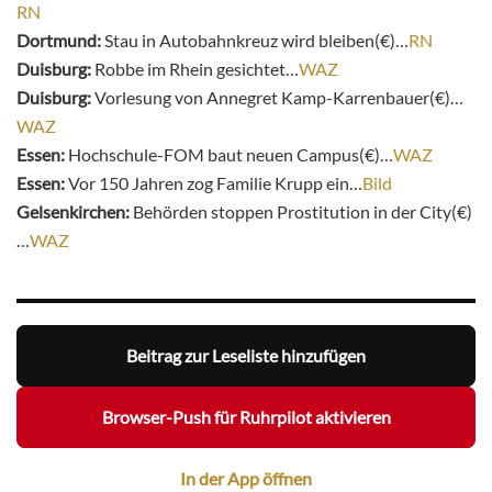
RN
Dortmund:
Stau in Autobahnkreuz wird bleiben(€)…
RN
Duisburg:
Robbe im Rhein gesichtet…
WAZ
Duisburg:
Vorlesung von Annegret Kamp-Karrenbauer(€)…
WAZ
Essen:
Hochschule-FOM baut neuen Campus(€)…
WAZ
Essen:
Vor 150 Jahren zog Familie Krupp ein…
Bild
Gelsenkirchen:
Behörden stoppen Prostitution in der City(€)
…
WAZ
Beitrag zur Leseliste hinzufügen
Browser-Push für Ruhrpilot aktivieren
In der App öffnen