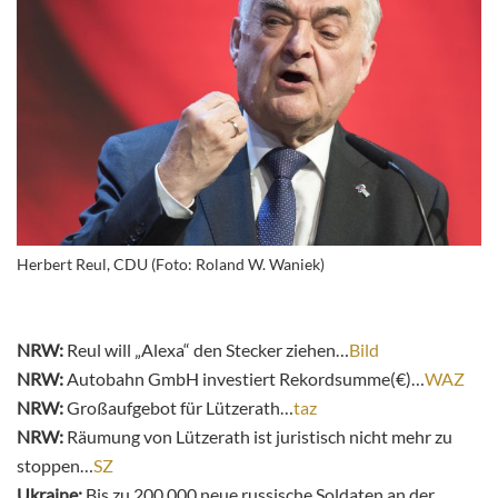
Herbert Reul, CDU (Foto: Roland W. Waniek)
NRW:
Reul will „Alexa“ den Stecker ziehen…
Bild
NRW:
Autobahn GmbH investiert Rekordsumme(€)…
WAZ
NRW:
Großaufgebot für Lützerath…
taz
NRW:
Räumung von Lützerath ist juristisch nicht mehr zu
stoppen…
SZ
Ukraine:
Bis zu 200.000 neue russische Soldaten an der