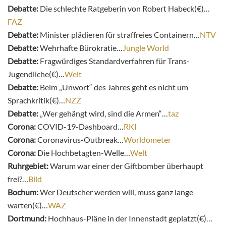
Debatte:
Die schlechte Ratgeberin von Robert Habeck(€)…
FAZ
Debatte:
Minister plädieren für straffreies Containern…
NTV
Debatte:
Wehrhafte Bürokratie…
Jungle World
Debatte:
Fragwürdiges Standardverfahren für Trans-
Jugendliche(€)…
Welt
Debatte:
Beim „Unwort“ des Jahres geht es nicht um
Sprachkritik(€)…
NZZ
Debatte:
„Wer gehängt wird, sind die Armen“…
taz
Corona:
COVID-19-Dashboard…
RKI
Corona:
Coronavirus-Outbreak…
Worldometer
Corona:
Die Hochbetagten-Welle…
Welt
Ruhrgebiet:
Warum war einer der Giftbomber überhaupt
frei?…
Bild
Bochum:
Wer Deutscher werden will, muss ganz lange
warten(€)…
WAZ
Dortmund:
Hochhaus-Pläne in der Innenstadt geplatzt(€)…