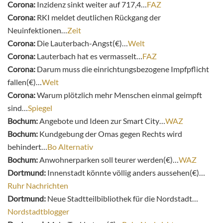
Corona:
Inzidenz sinkt weiter auf 717,4…
FAZ
Corona:
RKI meldet deutlichen Rückgang der
Neuinfektionen…
Zeit
Corona:
Die Lauterbach-Angst(€)…
Welt
Corona:
Lauterbach hat es vermasselt…
FAZ
Corona:
Darum muss die einrichtungsbezogene Impfpflicht
fallen(€)…
Welt
Corona:
Warum plötzlich mehr Menschen einmal geimpft
sind…
Spiegel
Bochum:
Angebote und Ideen zur Smart City…
WAZ
Bochum:
Kundgebung der Omas gegen Rechts wird
behindert…
Bo Alternativ
Bochum:
Anwohnerparken soll teurer werden(€)…
WAZ
Dortmund:
Innenstadt könnte völlig anders aussehen(€)…
Ruhr Nachrichten
Dortmund:
Neue Stadtteilbibliothek für die Nordstadt…
Nordstadtblogger