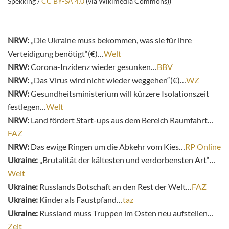
Spekking /
CC BY-SA 4.0
(via Wikimedia Commons))
NRW:
„Die Ukraine muss bekommen, was sie für ihre
Verteidigung benötigt“(€)…
Welt
NRW:
Corona-Inzidenz wieder gesunken…
BBV
NRW:
„Das Virus wird nicht wieder weggehen“(€)…
WZ
NRW:
Gesundheitsministerium will kürzere Isolationszeit
festlegen…
Welt
NRW:
Land fördert Start-ups aus dem Bereich Raumfahrt…
FAZ
NRW:
Das ewige Ringen um die Abkehr vom Kies…
RP Online
Ukraine:
„Brutalität der kältesten und verdorbensten Art“…
Welt
Ukraine:
Russlands Botschaft an den Rest der Welt…
FAZ
Ukraine:
Kinder als Faustpfand…
taz
Ukraine:
Russland muss Truppen im Osten neu aufstellen…
Zeit