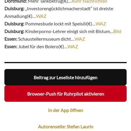
Dortmund:
Mehr Tankbetrug(€)…
Ruhr Nachrichten
Duisburg:
„Investorengücklichmacherstadt“ ist dreiste
Anmaßung(€)…
WAZ
Duisburg:
Pommesbude lockt mit Speisöl(€)…
WAZ
Duisburg:
Kinderporno-Lehrer einigt sich mit Bistum…
Bild
Essen:
Schaustellermuseum dicht…
WAZ
Essen:
Jubel für den Bolero(€)…
WAZ
Beitrag zur Leseliste hinzufügen
Browser-Push für Ruhrpilot aktivieren
In der App öffnen
Autorenseite: Stefan Laurin