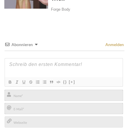
Abonnieren
Anmelden
{}
[+]
Name*
E-
Mail*