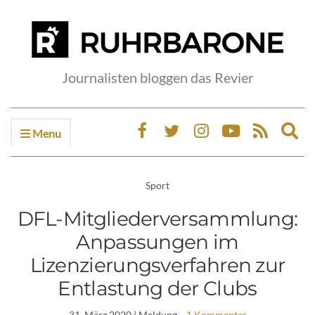
Journalisten bloggen das Revier
Menu
Ex
sea
fo
Sport
DFL-Mitgliederversammlung:
Anpassungen im
Lizenzierungsverfahren zur
Entlastung der Clubs
31. März 2020
| Meldung
1 Kommentar