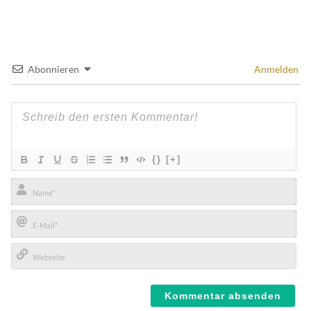
Abonnieren
Anmelden
{}
[+]
Name*
E-
Mail*
Webseite