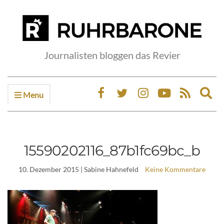
Journalisten bloggen das Revier
Menu
Ex
sea
fo
15590202116_87b1fc69bc_b
10. Dezember 2015
| Sabine Hahnefeld
Keine Kommentare