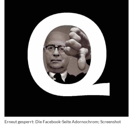
Erneut gesperrt: Die Facebook-Seite Adornochrom; Screenshot