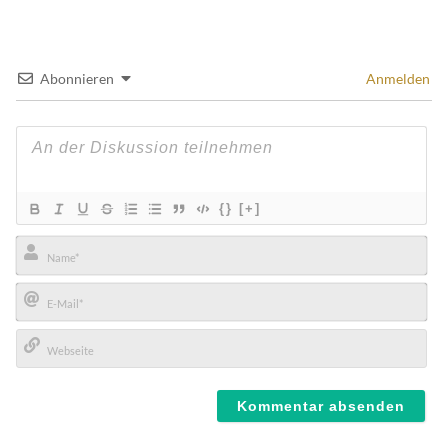
Abonnieren
Anmelden
{}
[+]
Name*
E-
Mail*
Webseite