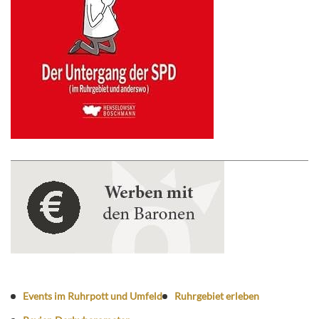
Events im Ruhrpott und Umfeld
Ruhrgebiet erleben