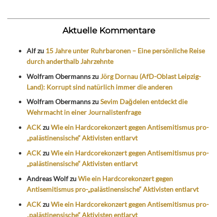
Aktuelle Kommentare
Alf
zu
15 Jahre unter Ruhrbaronen – Eine persönliche Reise
durch anderthalb Jahrzehnte
Wolfram Obermanns
zu
Jörg Dornau (AfD-Oblast Leipzig-
Land): Korrupt sind natürlich immer die anderen
Wolfram Obermanns
zu
Sevim Dağdelen entdeckt die
Wehrmacht in einer Journalistenfrage
ACK
zu
Wie ein Hardcorekonzert gegen Antisemitismus pro-
„palästinensische“ Aktivisten entlarvt
ACK
zu
Wie ein Hardcorekonzert gegen Antisemitismus pro-
„palästinensische“ Aktivisten entlarvt
Andreas Wolf
zu
Wie ein Hardcorekonzert gegen
Antisemitismus pro-„palästinensische“ Aktivisten entlarvt
ACK
zu
Wie ein Hardcorekonzert gegen Antisemitismus pro-
„palästinensische“ Aktivisten entlarvt