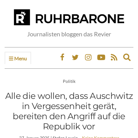
Journalisten bloggen das Revier
Menu
Ex
sea
fo
Politik
Alle die wollen, dass Auschwitz
in Vergessenheit gerät,
bereiten den Angriff auf die
Republik vor
27. Januar 2025
| Stefan Laurin
Keine Kommentare