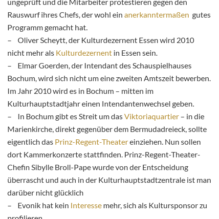
ungeprüft und die Mitarbeiter protestieren gegen den
Rauswurf ihres Chefs, der wohl ein
anerkanntermaßen
gutes
Programm gemacht hat.
– Oliver Scheytt, der Kulturdezernent Essen wird 2010
nicht mehr als
Kulturdezernent
in Essen sein.
– Elmar Goerden, der Intendant des Schauspielhauses
Bochum, wird sich nicht um eine zweiten Amtszeit bewerben.
Im Jahr 2010 wird es in Bochum – mitten im
Kulturhauptstadtjahr einen Intendantenwechsel geben.
– In Bochum gibt es Streit um das
Viktoriaquartier
– in die
Marienkirche, direkt gegenüber dem Bermudadreieck, sollte
eigentlich das
Prinz-Regent-Theater
einziehen. Nun sollen
dort Kammerkonzerte stattfinden. Prinz-Regent-Theater-
Chefin Sibylle Broll-Pape wurde von der Entscheidung
überrascht und auch in der Kulturhauptstadtzentrale ist man
darüber nicht glücklich
– Evonik hat kein
Interesse
mehr, sich als Kultursponsor zu
profilieren.