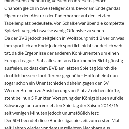
mindestens ebenbürtig, versiebten ihrerseits jedoch
Chancen gleich in zweistelliger Zahl, bevor am Ende gar das
Eigentor den Absturz der Paderborner auf den letzten
Tabellenplatz bedeutete. Von Schalke war über die komplette
Spielzeit vergleichsweise wenig Offensive zu sehen.
Da der BVB jedoch zeitgleich in Wolfsburg mit 1:2 verlor, was
ihm sportlich am Ende jedoch sportlich nicht sonderlich weh
tat, da die Ergebnisse der anderen Konkurrenten um einen
Europa League-Platz allesamt aus Dortmunder Sicht günstig
ausfielen, so dass dem BVB am letzten Spieltag (durch die
deutlich bessere Tordifferenz gegenüber Hoffenheim) nun
sogar schon ein Unentschieden daheim gegen den SV
Werder Bremen zu Absicherung von Platz 7 reichen dürfte,
steht bei nun 5 Punkten Vorsprung der Königsblauen auf die
Schwarzgelben am vorletzten Spieltag der Saison 2014/15
seit wenigen Minuten jedoch unumstößlich fest:
Der S04 beendet diese Bundesligaspielzeit zum ersten Mal
seit Jahren wieder vor dem ungeliebten Nachbarn aus