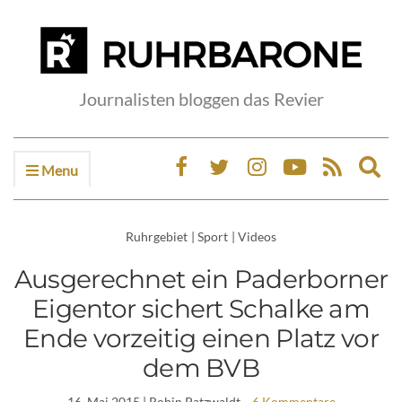
Journalisten bloggen das Revier
Menu
Ex
sea
fo
Ruhrgebiet
|
Sport
|
Videos
Ausgerechnet ein Paderborner
Eigentor sichert Schalke am
Ende vorzeitig einen Platz vor
dem BVB
16. Mai 2015
| Robin Patzwaldt
6 Kommentare