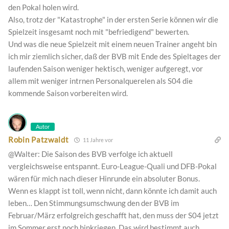
den Pokal holen wird.
Also, trotz der "Katastrophe" in der ersten Serie können wir die
Spielzeit insgesamt noch mit "befriedigend" bewerten.
Und was die neue Spielzeit mit einem neuen Trainer angeht bin
ich mir ziemlich sicher, daß der BVB mit Ende des Spieltages der
laufenden Saison weniger hektisch, weniger aufgeregt, vor
allem mit weniger intrnen Personalquerelen als S04 die
kommende Saison vorbereiten wird.
Autor
Robin Patzwaldt
11 Jahre vor
@Walter: Die Saison des BVB verfolge ich aktuell
vergleichsweise entspannt. Euro-League-Quali und DFB-Pokal
wären für mich nach dieser Hinrunde ein absoluter Bonus.
Wenn es klappt ist toll, wenn nicht, dann könnte ich damit auch
leben… Den Stimmungsumschwung den der BVB im
Februar/März erfolgreich geschafft hat, den muss der S04 jetzt
im Sommer erst noch hinkriegen. Das wird bestimmt auch