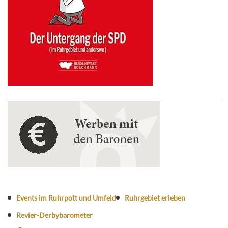
Events im Ruhrpott und Umfeld
Ruhrgebiet erleben
Revier-Derbybarometer