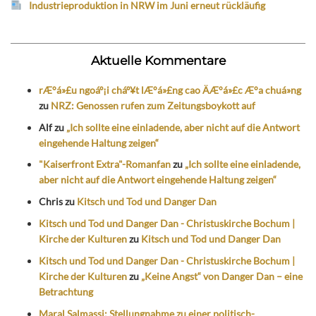
Industrieproduktion in NRW im Juni erneut rückläufig
Aktuelle Kommentare
rÆ°á»£u ngoáº¡i cháº¥t lÆ°á»£ng cao ÄÆ°á»£c Æ°a chuá»ng
zu
NRZ: Genossen rufen zum Zeitungsboykott auf
Alf
zu
„Ich sollte eine einladende, aber nicht auf die Antwort
eingehende Haltung zeigen“
"Kaiserfront Extra"-Romanfan
zu
„Ich sollte eine einladende,
aber nicht auf die Antwort eingehende Haltung zeigen“
Chris
zu
Kitsch und Tod und Danger Dan
Kitsch und Tod und Danger Dan - Christuskirche Bochum |
Kirche der Kulturen
zu
Kitsch und Tod und Danger Dan
Kitsch und Tod und Danger Dan - Christuskirche Bochum |
Kirche der Kulturen
zu
„Keine Angst“ von Danger Dan – eine
Betrachtung
Maral Salmassi: Stellungnahme zu einer politisch-