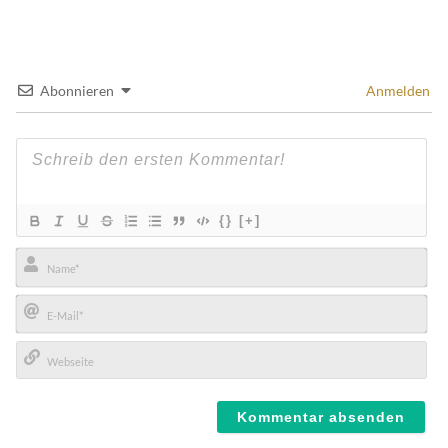
Abonnieren
Anmelden
{}
[+]
Name*
E-
Mail*
Webseite