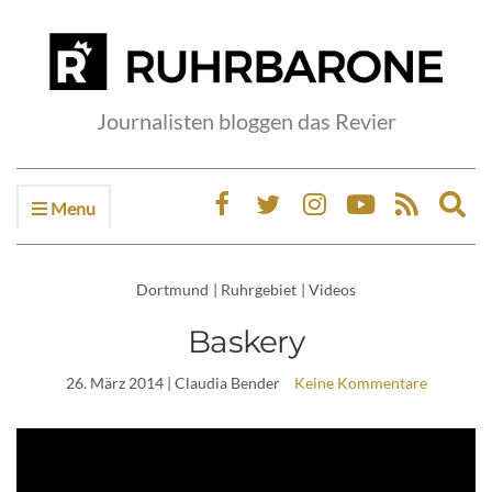
Journalisten bloggen das Revier
Menu
Ex
sea
fo
Dortmund
|
Ruhrgebiet
|
Videos
Baskery
26. März 2014
| Claudia Bender
Keine Kommentare