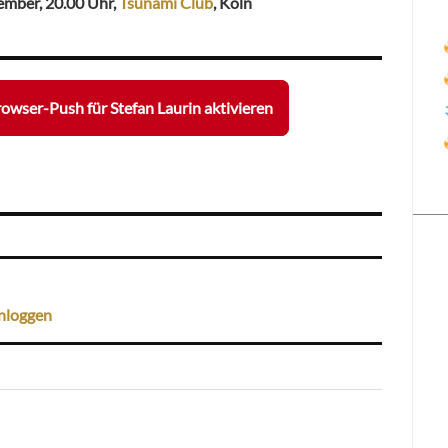
vember, 20.00 Uhr,
Tsunami Club
, Köln
owser-Push für Stefan Laurin aktivieren
nloggen