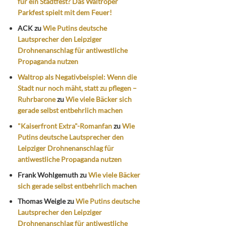
für ein Stadtfest? Das Waltroper
Parkfest spielt mit dem Feuer!
ACK
zu
Wie Putins deutsche
Lautsprecher den Leipziger
Drohnenanschlag für antiwestliche
Propaganda nutzen
Waltrop als Negativbeispiel: Wenn die
Stadt nur noch mäht, statt zu pflegen –
Ruhrbarone
zu
Wie viele Bäcker sich
gerade selbst entbehrlich machen
"Kaiserfront Extra"-Romanfan
zu
Wie
Putins deutsche Lautsprecher den
Leipziger Drohnenanschlag für
antiwestliche Propaganda nutzen
Frank Wohlgemuth
zu
Wie viele Bäcker
sich gerade selbst entbehrlich machen
Thomas Weigle
zu
Wie Putins deutsche
Lautsprecher den Leipziger
Drohnenanschlag für antiwestliche