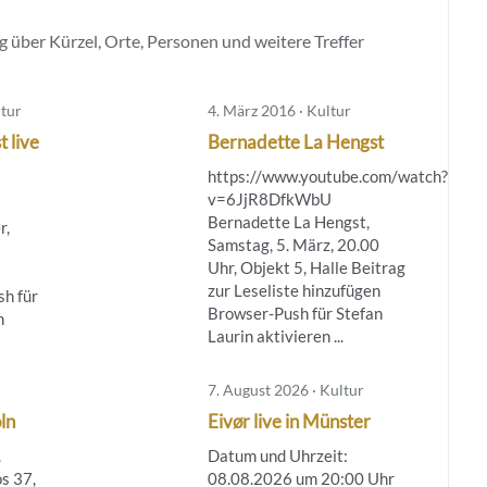
 über Kürzel, Orte, Personen und weitere Treffer
ltur
4. März 2016 · Kultur
 live
Bernadette La Hengst
https://www.youtube.com/watch?
v=6JjR8DfkWbU
Bernadette La Hengst,
r,
Samstag, 5. März, 20.00
Uhr, Objekt 5, Halle Beitrag
zur Leseliste hinzufügen
h für
Browser-Push für Stefan
n
Laurin aktivieren ...
7. August 2026 · Kultur
ln
Eivør live in Münster
.
Datum und Uhrzeit:
os 37,
08.08.2026 um 20:00 Uhr